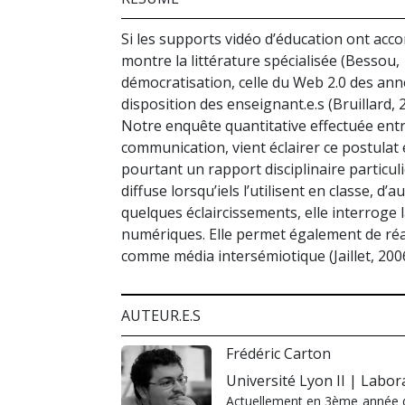
Si les supports vidéo d’éducation ont a
montre la littérature spécialisée (Bessou, 
démocratisation, celle du Web 2.0 des ann
disposition des enseignant.e.s (Bruillard, 2
Notre enquête quantitative effectuée entr
communication, vient éclairer ce postulat 
pourtant un rapport disciplinaire particul
diffuse lorsqu’iels l’utilisent en classe, 
quelques éclaircissements, elle interroge l
numériques. Elle permet également de réac
comme média intersémiotique (Jaillet, 2006
AUTEUR.E.S
Frédéric Carton
Université Lyon II | Labor
Actuellement en 3ème année de