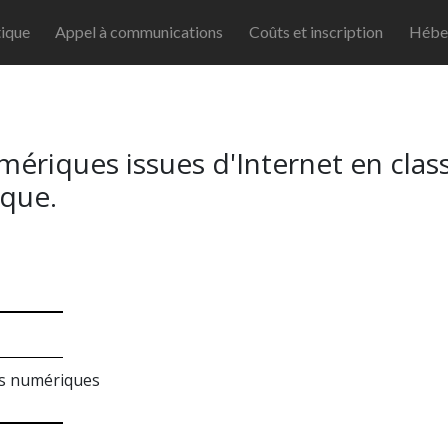
ique
Appel à communications
Coûts et inscription
Hébe
mériques issues d'Internet en clas
ique.
es numériques