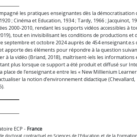
ccompagné les pratiques enseignantes dès la démocratisati
1920 ; Cinéma et Education, 1934 ; Tardy, 1966 ; Jacquinot, 1
ées 2000-2010, rendant les supports vidéos accessibles à tou
019), tout en invisibilisant les conditions de productions et d
e septembre et octobre 2024 auprès de 454 enseignant.e.s d’
et apporte des éléments pour répondre à la question suivante
ier à la vidéo (Briand, 2018), maîtrisent-iels les informatio
d’autant plus lorsque ce support a été produit et diffusé sur I
a place de l’enseignant.e entre les « New Millienium Learners
tualiser la notion d’environnement didactique (Chevallard,
).
atoire ECP -
France
 doctorat contractuel en Sciences de l'Education et de la Formation