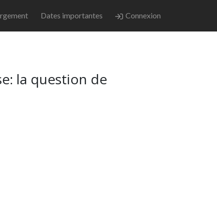
rgement
Dates importantes
Connexion
se: la question de