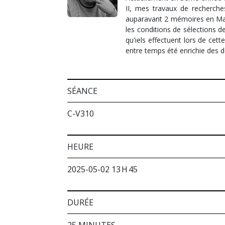
II, mes travaux de recherches
auparavant 2 mémoires en Maste
les conditions de sélections de
qu'iels effectuent lors de cet
entre temps été enrichie des d
SÉANCE
C-V310
HEURE
2025-05-02 13 H 45
DURÉE
25 MINUTES