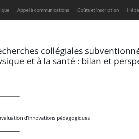
ique
Appel à communications
Coûts et inscription
Hébe
recherches collégiales subvention
que et à la santé : bilan et persp
’évaluation d’innovations pédagogiques