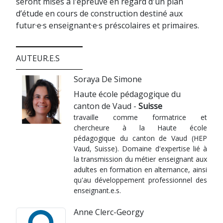
seront mises à l'épreuve en regard d'un plan
d’étude en cours de construction destiné aux
futur·e·s enseignant·e·s préscolaires et primaires.
AUTEUR.E.S
Soraya De Simone
Haute école pédagogique du
canton de Vaud -
Suisse
travaille comme formatrice et
chercheure à la Haute école
pédagogique du canton de Vaud (HEP
Vaud, Suisse). Domaine d'expertise lié à
la transmission du métier enseignant aux
adultes en formation en alternance, ainsi
qu'au développement professionnel des
enseignant.e.s.
Anne Clerc-Georgy