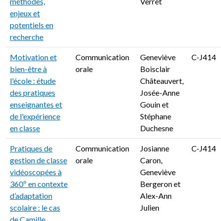
méthodes,
Verret
enjeux et
potentiels en
recherche
Motivation et
Communication
Geneviève
C-J414
bien-être à
orale
Boisclair
l'école : étude
Châteauvert,
des pratiques
Josée-Anne
enseignantes et
Gouin et
de l'expérience
Stéphane
en classe
Duchesne
Pratiques de
Communication
Josianne
C-J414
gestion de classe
orale
Caron,
vidéoscopées à
Geneviève
360º en contexte
Bergeron et
d’adaptation
Alex-Ann
scolaire : le cas
Julien
de Camille,