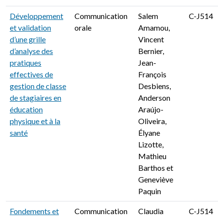
Développement
Communication
Salem
C-J514
et validation
orale
Amamou,
d’une grille
Vincent
d’analyse des
Bernier,
pratiques
Jean-
effectives de
François
gestion de classe
Desbiens,
de stagiaires en
Anderson
éducation
Araújo-
physique et à la
Oliveira,
santé
Élyane
Lizotte,
Mathieu
Barthos et
Geneviève
Paquin
Fondements et
Communication
Claudia
C-J514