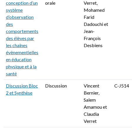
conception d’un
orale
Verret,
système
Mohamed
d’observation
Farid
des
Dadouchi et
comportements
Jean-
des élèves par
François
les chaînes
Desbiens
évènementielles
en éducation
physique et à la
santé
Discussion Bloc
Discussion
Vincent
C-J514
2 et Synthèse
Bernier,
Salem
Amamou et
Claudia
Verret