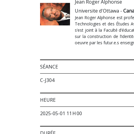
Jean Roger Alphonse
Universite d'Ottawa -
Can
Jean Roger Alphonse est profes
Technologies et des Études Av
s’est joint à la Faculté d’éduc
sur la construction de l’ident
oeuvre par les futur.e.s enseig
SÉANCE
C-J304
HEURE
2025-05-01 11 H 00
DURÉE