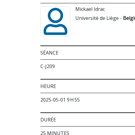
Mickael Idrac
Université de Liège -
Belg
SÉANCE
C-J209
HEURE
2025-05-01 9 H 55
DURÉE
25 MINUTES