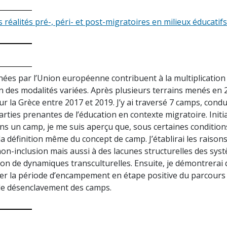
s réalités pré-, péri- et post-migratoires en milieux éducatifs
enées par l’Union européenne contribuent à la multiplication
n des modalités variées. Après plusieurs terrains menés en 2
 sur la Grèce entre 2017 et 2019. J’y ai traversé 7 camps, cond
parties prenantes de l’éducation en contexte migratoire. Init
ans un camp, je me suis aperçu que, sous certaines condition
 définition même du concept de camp. J’établirai les raisons 
non-inclusion mais aussi à des lacunes structurelles des sys
ion de dynamiques transculturelles. Ensuite, je démontrera
la période d’encampement en étape positive du parcours mig
 le désenclavement des camps.