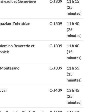
mireault et Geneviève
C-J309
11 h 15
(25
minutes)
apazian-Zohrabian
C-J309
11 h 40
(25
minutes)
alomino Revoredo et
C-J309
11 h 40
onick
(15
minutes)
e Montesano
C-J309
11 h 55
(15
minutes)
oval
C-J409
13 h 45
(25
minutes)