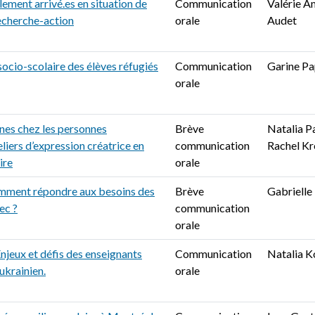
lement arrivé.es en situation de
Communication
Valérie A
recherche-action
orale
Audet
socio-scolaire des élèves réfugiés
Communication
Garine P
orale
unes chez les personnes
Brève
Natalia P
liers d’expression créatrice en
communication
Rachel Kr
ire
orale
comment répondre aux besoins des
Brève
Gabriell
ec ?
communication
orale
Enjeux et défis des enseignants
Communication
Natalia K
ukrainien.
orale