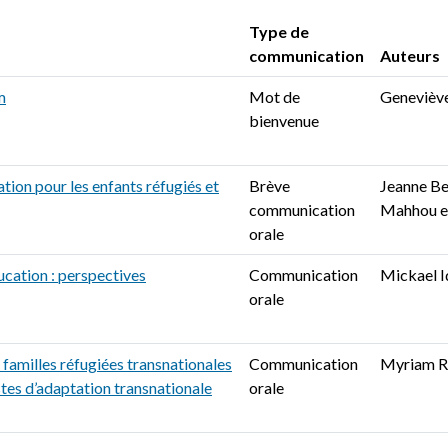
Type de
communication
Auteurs
m
Mot de
Genevièv
bienvenue
ation pour les enfants réfugiés et
Brève
Jeanne B
communication
Mahhou et
orale
ucation : perspectives
Communication
Mickael I
orale
 familles réfugiées transnationales
Communication
Myriam R
stes d’adaptation transnationale
orale