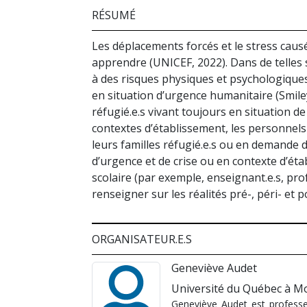
RÉSUMÉ
Les déplacements forcés et le stress causé
apprendre (UNICEF, 2022). Dans de telles s
à des risques physiques et psychologiques
en situation d’urgence humanitaire (Smil
réfugié.e.s vivant toujours en situation d
contextes d’établissement, les personnels 
leurs familles réfugié.e.s ou en demande d
d’urgence et de crise ou en contexte d’é
scolaire (par exemple, enseignant.e.s, prof
renseigner sur les réalités pré-, péri- et 
ORGANISATEUR.E.S
Geneviève Audet
Université du Québec à M
Geneviève Audet est professeu