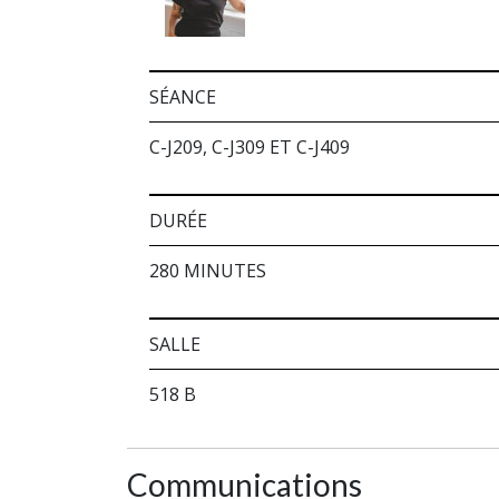
SÉANCE
C-J209, C-J309 ET C-J409
DURÉE
280 MINUTES
SALLE
518 B
Communications