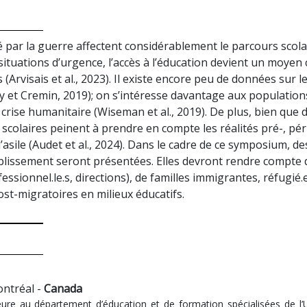
 par la guerre affectent considérablement le parcours scolai
ituations d’urgence, l’accès à l’éducation devient un moyen 
 (Arvisais et al., 2023). Il existe encore peu de données su
ey et Cremin, 2019); on s’intéresse davantage aux populati
e crise humanitaire (Wiseman et al., 2019). De plus, bien qu
scolaires peinent à prendre en compte les réalités pré-, pér
’asile (Audet et al., 2024). Dans le cadre de ce symposium,
tablissement seront présentées. Elles devront rendre compt
essionnel.le.s, directions), de familles immigrantes, réfugié.
post-migratoires en milieux éducatifs.
ontréal -
Canada
re au département d’éducation et de formation spécialisées de l’U