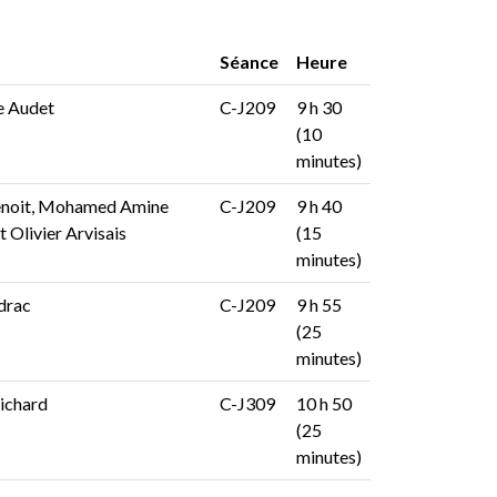
Séance
Heure
e Audet
C-J209
9 h 30
(10
minutes)
enoit, Mohamed Amine
C-J209
9 h 40
 Olivier Arvisais
(15
minutes)
drac
C-J209
9 h 55
(25
minutes)
ichard
C-J309
10 h 50
(25
minutes)