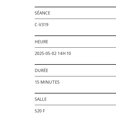
SÉANCE
C-V319
HEURE
2025-05-02 14 H 10
DURÉE
15 MINUTES
SALLE
520 F