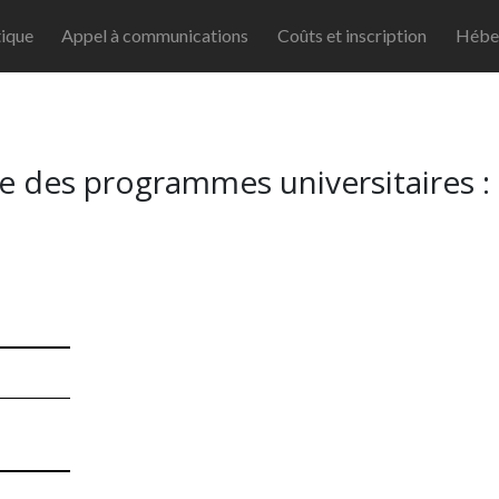
ique
Appel à communications
Coûts et inscription
Hébe
helle des programmes universitaires