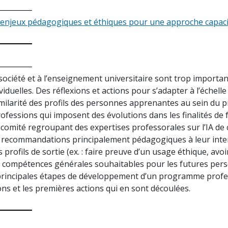
n : enjeux pédagogiques et éthiques pour une approche capac
la société et à l’enseignement universitaire sont trop import
iduelles. Des réflexions et actions pour s’adapter à l’éche
milarité des profils des personnes apprenantes au sein du 
t professions qui imposent des évolutions dans les finalités 
omité regroupant des expertises professorales sur l’IA de c
e recommandations principalement pédagogiques à leur inte
s profils de sortie (ex. : faire preuve d’un usage éthique, avo
t compétences générales souhaitables pour les futures pers
rincipales étapes de développement d’un programme profe
s et les premières actions qui en sont découlées.