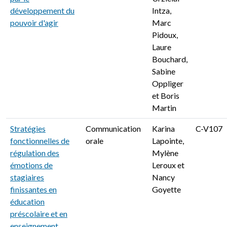
développement du
Intza,
pouvoir d'agir
Marc
Pidoux,
Laure
Bouchard,
Sabine
Oppliger
et Boris
Martin
Stratégies
Communication
Karina
C-V107
fonctionnelles de
orale
Lapointe,
régulation des
Mylène
émotions de
Leroux et
stagiaires
Nancy
finissantes en
Goyette
éducation
préscolaire et en
enseignement