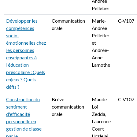
Andrée
Pelletier
Développer les
Communication
Marie-
C-V107
compétences
orale
Andrée
socio-
Pelletier
émotionnelles chez
et
les personnes
Andrée-
enseignantes à
Anne
l’éducation
Lamothe
préscolaire : Quels
enjeux ? Quels
défis ?
Construction du
Brève
Maude
C-V107
sentiment
communication
Loi
d'efficacité
orale
Zedda,
personnelle en
Laurence
gestion de classe
Court
par le
Urzlelai