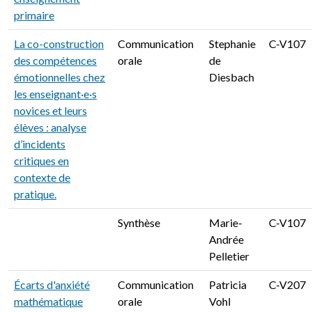
primaire
La co-construction
Communication
Stephanie
C-V107
des compétences
orale
de
émotionnelles chez
Diesbach
les enseignant·e·s
novices et leurs
élèves : analyse
d’incidents
critiques en
contexte de
pratique.
Synthèse
Marie-
C-V107
Andrée
Pelletier
Écarts d'anxiété
Communication
Patricia
C-V207
mathématique
orale
Vohl